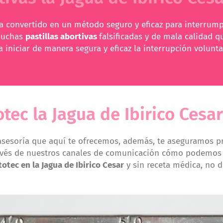
 convertido en un método seguro y eficaz para interrump
muchas
pastillas abortivas
falsificadas y de mala calidad q
iniciar de manera segura y eficaz la interrupción volunta
tec la Jagua de Ibirico Cesar
 asesoría que aquí te ofrecemos, además, te aseguramos p
avés de nuestros canales de comunicación cómo podemos
totec en la Jagua de Ibirico Cesar
y sin receta médica, no 