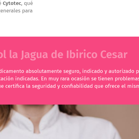
ué
Cytotec
, qué
generales para
l la Jagua de Ibirico Cesar
dicamento absolutamente seguro, indicado y autorizado p
ación indicadas. En muy rara ocasión se tienen problemas
 certifica la seguridad y confiabilidad que ofrece el mis