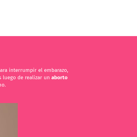
ara interrumpir el embarazo,
 luego de realizar un
aborto
mo.