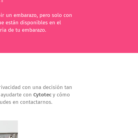
ir un embarazo, pero solo con
ue están disponibles en el
ria de tu embarazo.
rivacidad con una decisión tan
 ayudarte con
Cytotec
y cómo
dudes en contactarnos.