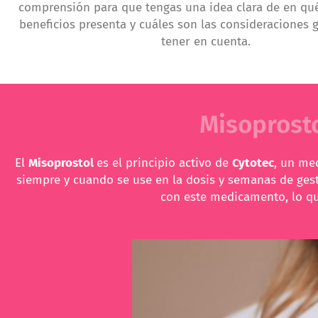
comprensión para que tengas una idea clara de en q
beneficios presenta y cuáles son las consideraciones 
tener en cuenta.
Misoprosto
El
Misoprostol
es el principio activo de
Cytotec
, un me
siempre y cuando se use en la dosis y semanas de gest
con este medicamento, lo que