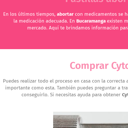
En los últimos tiempos,
abortar
con medicamentos se ha
la medicación adecuada. En
Bucaramanga
existen 
mercado. Aquí te brindamos información para 
Comprar Cyto
Puedes realizar todo el proceso en casa con la correcta
importante como esta. También puedes preguntar a tr
conseguirlo. Si necesitas ayuda para obtener
Cy