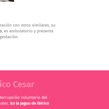
ación con otros similares, su
o
, es ambulatorio y presenta
gestación.
ico Cesar
terrupción voluntaria del
nales.
En la Jagua de Ibirico