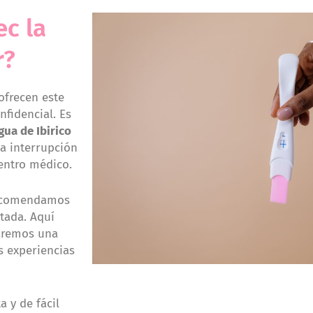
c la
r?
ofrecen este
nfidencial. Es
gua de Ibirico
la interrupción
entro médico.
 recomendamos
tada. Aquí
daremos una
s experiencias
 y de fácil