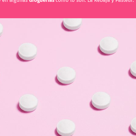
o en algunas
droguerías
como lo son: La Rebaja y Pasteur.