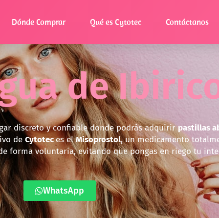
Dónde Comprar
Qué es Cytotec
Contáctanos
agua de Ibiric
ugar discreto y confiable donde podrás adquirir
pastillas 
tivo de
Cytotec
es el
Misoprostol
, un medicamento totalmen
e forma voluntaria, evitando que pongas en riego tu inte
WhatsApp