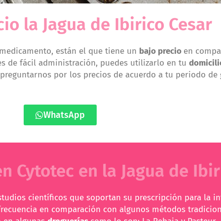
io la Jagua de Ibirico Cesar
 medicamento, están el que tiene un
bajo precio
en compar
s de fácil administración, puedes utilizarlo en tu
domicili
 preguntarnos por los precios de acuerdo a tu periodo de 
WhatsApp
 Cytotec en la Jagua de Ibir
tudios científicos que soportan su prescripción para la in
 frecuencia en comparación con algunos métodos tradicio