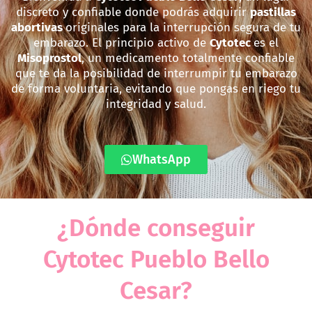
discreto y confiable donde podrás adquirir
pastillas
abortivas
originales para la interrupción segura de tu
embarazo. El principio activo de
Cytotec
es el
Misoprostol
, un medicamento totalmente confiable
que te da la posibilidad de interrumpir tu embarazo
de forma voluntaria, evitando que pongas en riego tu
integridad y salud.
WhatsApp
¿Dónde conseguir
Cytotec Pueblo Bello
Cesar?