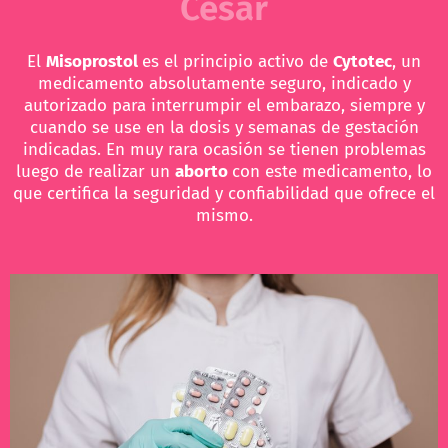
Cesar
El
Misoprostol
es el principio activo de
Cytotec
, un
medicamento absolutamente seguro, indicado y
autorizado para interrumpir el embarazo, siempre y
cuando se use en la dosis y semanas de gestación
indicadas. En muy rara ocasión se tienen problemas
luego de realizar un
aborto
con este medicamento, lo
que certifica la seguridad y confiabilidad que ofrece el
mismo.