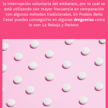
la interrupción voluntaria del embarazo, por lo cual se
está utilizando con mayor frecuencia en comparación
con algunos métodos tradicionales. En Pueblo Bello
Cesar
puedes conseguirlo en algunas
droguerías
como
lo son: La Rebaja y Pasteur.